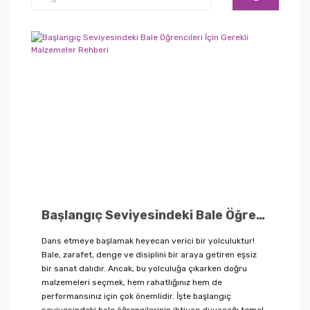
Kiralık ve Satılık Ritmik Cimnastik
Mayoları
Saç ve Makyaj
Başlangıç Seviyesindeki Bale Öğrencileri İçin Gerekli Malzemeler Rehberi
Dans etmeye başlamak heyecan verici bir yolculuktur!
Bale, zarafet, denge ve disiplini bir araya getiren eşsiz
bir sanat dalıdır. Ancak, bu yolculuğa çıkarken doğru
malzemeleri seçmek, hem rahatlığınız hem de
performansınız için çok önemlidir. İşte başlangıç
seviyesindeki bale öğrencilerinin ihtiyaç duyacağı temel