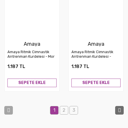
Amaya
Amaya
Amaya Ritmik Cimnastik
Amaya Ritmik Cimnastik
Antrenman Kurdelesi - Mor
Antrenman Kurdelesi -
(4 m çubuk dahil)
Kırmızı (4 m çubuk dahil)
1.187 TL
1.187 TL
SEPETE EKLE
SEPETE EKLE
1
2
3