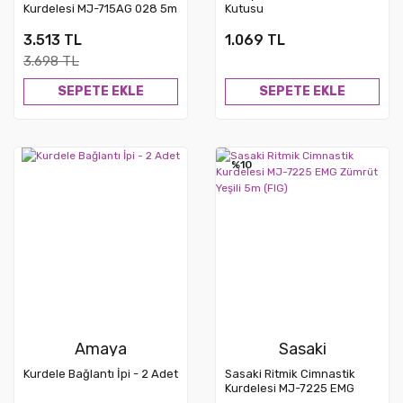
Kurdelesi MJ-715AG 028 5m
Kutusu
– Çok Renkli (FIG)
3.513 TL
1.069 TL
3.698 TL
SEPETE EKLE
SEPETE EKLE
%10
Amaya
Sasaki
Kurdele Bağlantı İpi - 2 Adet
Sasaki Ritmik Cimnastik
Kurdelesi MJ-7225 EMG
Zümrüt Yeşili 5m (FIG)