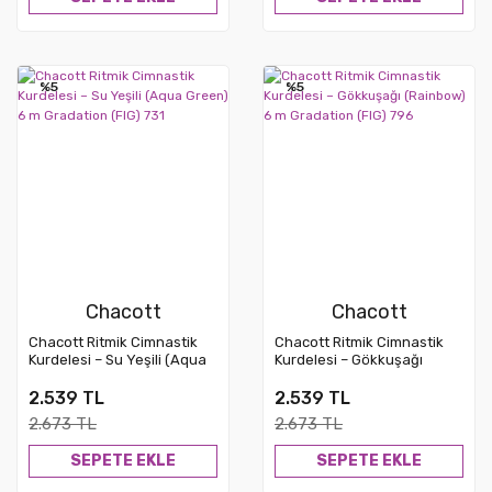
%5
%5
Chacott
Chacott
Chacott Ritmik Cimnastik
Chacott Ritmik Cimnastik
Kurdelesi – Su Yeşili (Aqua
Kurdelesi – Gökkuşağı
Green) 6 m Gradation (FIG)
(Rainbow) 6 m Gradation
731
(FIG) 796
2.539 TL
2.539 TL
2.673 TL
2.673 TL
SEPETE EKLE
SEPETE EKLE