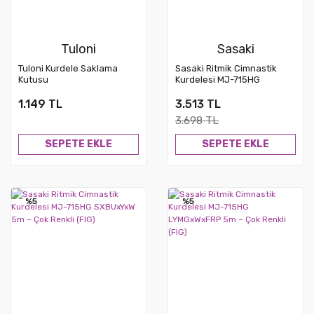
Tuloni
Sasaki
Tuloni Kurdele Saklama
Sasaki Ritmik Cimnastik
Kutusu
Kurdelesi MJ-715HG
VIxPSPxRRK 5m – Çok
Renkli (FIG)
1.149 TL
3.513 TL
3.698 TL
SEPETE EKLE
SEPETE EKLE
%5
%5