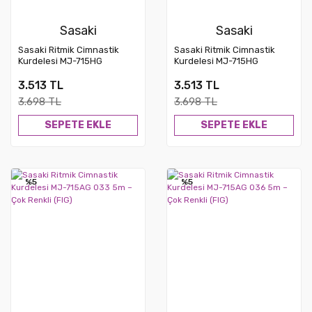
Sasaki
Sasaki
Sasaki Ritmik Cimnastik
Sasaki Ritmik Cimnastik
Kurdelesi MJ-715HG
Kurdelesi MJ-715HG
SXBUxYxW 5m – Çok Renkli
LYMGxWxFRP 5m – Çok
(FIG)
Renkli (FIG)
3.513 TL
3.513 TL
3.698 TL
3.698 TL
SEPETE EKLE
SEPETE EKLE
%5
%5