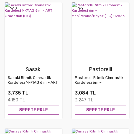
%10
Yeni
%5
Sasaki
Pastorelli
Sasaki Ritmik Cimnastik
Pastorelli Ritmik Cimnastik
Kurdelesi M-71AG 6 m – ART
Kurdelesi 6m –
Gradation (FIG)
Mor/Pembe/Beyaz (FIG)
02863
3.735 TL
3.084 TL
4.150 TL
3.247 TL
SEPETE EKLE
SEPETE EKLE