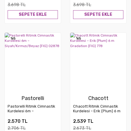
3.698 TL
3.698 TL
SEPETE EKLE
SEPETE EKLE
%5
%5
Pastorelli
Chacott
Pastorelli Ritmik Cimnastik
Chacott Ritmik Cimnastik
Kurdelesi 6m –
Kurdelesi – Erik (Plum) 6 m
Siyah/Kırmızı/Beyaz (FIG)
Gradation (FIG) 778
02878
2.570 TL
2.539 TL
2.706 TL
2.673 TL