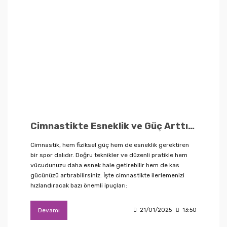
Cimnastikte Esneklik ve Güç Arttırma İpuçları
Cimnastik, hem fiziksel güç hem de esneklik gerektiren
bir spor dalıdır. Doğru teknikler ve düzenli pratikle hem
vücudunuzu daha esnek hale getirebilir hem de kas
gücünüzü artırabilirsiniz. İşte cimnastikte ilerlemenizi
hızlandıracak bazı önemli ipuçları:
Devamı
21/01/2025
13:50