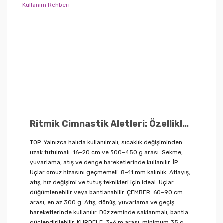
Ritmik Cimnastik Aletleri: Özellikler, Ölçüler ve Doğru Kullanım Rehberi
TOP: Yalnızca halıda kullanılmalı; sıcaklık değişiminden
uzak tutulmalı. 16–20 cm ve 300–450 g arası. Sekme,
yuvarlama, atış ve denge hareketlerinde kullanılır. İP:
Uçlar omuz hizasını geçmemeli. 8–11 mm kalınlık. Atlayış,
atış, hız değişimi ve tutuş teknikleri için ideal. Uçlar
düğümlenebilir veya bantlanabilir. ÇEMBER: 60–90 cm
arası, en az 300 g. Atış, dönüş, yuvarlama ve geçiş
hareketlerinde kullanılır. Düz zeminde saklanmalı, bantla
güçlendirilebilir. KURDELE: 3–6 m arası, minimum 35 g.