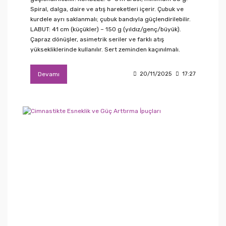
Spiral, dalga, daire ve atış hareketleri içerir. Çubuk ve
kurdele ayrı saklanmalı; çubuk bandıyla güçlendirilebilir.
LABUT: 41 cm (küçükler) – 150 g (yıldız/genç/büyük).
Çapraz dönüşler, asimetrik seriler ve farklı atış
yüksekliklerinde kullanılır. Sert zeminden kaçınılmalı.
Devamı
20/11/2025
17:27