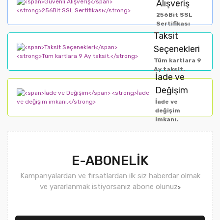
Alışveriş
256Bit SSL
Sertifikası
Taksit
Seçenekleri
Tüm kartlara 9
Ay taksit.
İade ve
Değişim
İade ve
değişim
imkanı.
E-ABONELİK
Kampanyalardan ve fırsatlardan ilk siz haberdar olmak
ve yararlanmak istiyorsanız abone olunuz
>