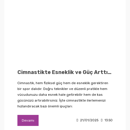
Cimnastikte Esneklik ve Güç Arttırma İpuçları
Cimnastik, hem fiziksel güç hem de esneklik gerektiren
bir spor dalıdır. Doğru teknikler ve düzenli pratikle hem
vücudunuzu daha esnek hale getirebilir hem de kas
gücünüzü artırabilirsiniz. İşte cimnastikte ilerlemenizi
hızlandıracak bazı önemli ipuçları:
Devamı
21/01/2025
13:50