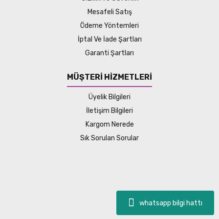
Mesafeli Satış
Ödeme Yöntemleri
İptal Ve İade Şartları
Garanti Şartları
MÜŞTERİ HİZMETLERİ
Üyelik Bilgileri
İletişim Bilgileri
Kargom Nerede
Sık Sorulan Sorular
© Tüm hakları saklıdır. Kredi kartı bilgileriniz 256bit SSL sertifikası
ile korunmaktadır.
whatsapp bilgi hattı