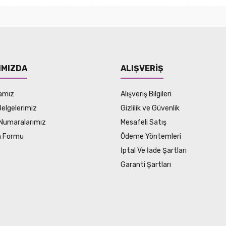
IMIZDA
ALIŞVERİŞ
amız
Alışveriş Bilgileri
Belgelerimiz
Gizlilik ve Güvenlik
Numaralarımız
Mesafeli Satış
im Formu
Ödeme Yöntemleri
İptal Ve İade Şartları
Garanti Şartları
SSL sertifikası ile korunmaktadır.