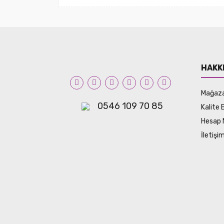
HAKK
Mağaz
0546 109 70 85
Kalite 
Hesap 
İletiş
© Tüm hakları saklıdır. Kredi kartı bilgileriniz 256bit 