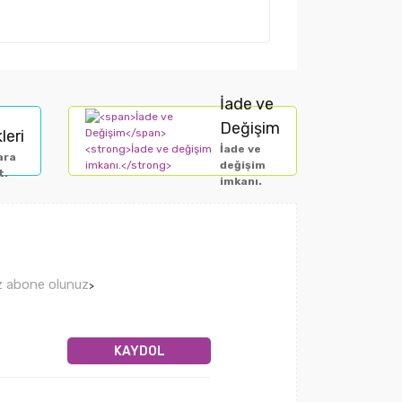
İade ve
Değişim
leri
İade ve
ara
değişim
t.
imkanı.
ız abone olunuz
>
KAYDOL