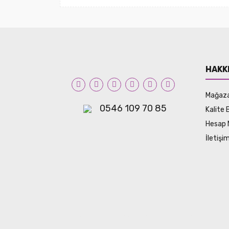
HAKK
Mağaz
0546 109 70 85
Kalite 
Hesap 
İletiş
© Tüm hakları saklıdır. Kredi kartı bilgileriniz 256bit 