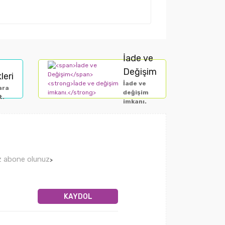
İade ve
Değişim
leri
İade ve
ara
değişim
t.
imkanı.
ız abone olunuz
>
KAYDOL