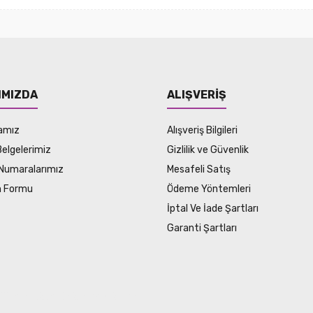
IMIZDA
ALIŞVERİŞ
amız
Alışveriş Bilgileri
Belgelerimiz
Gizlilik ve Güvenlik
Numaralarımız
Mesafeli Satış
im Formu
Ödeme Yöntemleri
İptal Ve İade Şartları
Garanti Şartları
SSL sertifikası ile korunmaktadır.