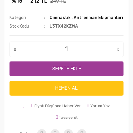
%15
212 TL
249 TL
Kategori
Cimnastik
,
Antrenman Ekipmanları
Stok Kodu
L3TX42KZWA
SEPETE EKLE
HEMEN AL
Fiyatı Düşünce Haber Ver
Yorum Yaz
Tavsiye Et