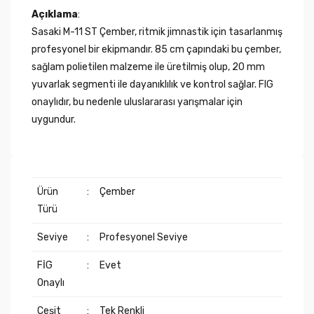
Açıklama
:
Sasaki M-11 ST Çember, ritmik jimnastik için tasarlanmış
profesyonel bir ekipmandır. 85 cm çapındaki bu çember,
sağlam polietilen malzeme ile üretilmiş olup, 20 mm
yuvarlak segmenti ile dayanıklılık ve kontrol sağlar. FIG
onaylıdır, bu nedenle uluslararası yarışmalar için
uygundur.
Ürün
:
Çember
Türü
Seviye
:
Profesyonel Seviye
FİG
:
Evet
Onaylı
Çeşit
:
Tek Renkli