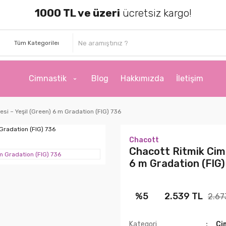
1000 TL ve üzeri
ücretsiz kargo!
Cimnastik
Blog
Hakkımızda
İletişim
si – Yeşil (Green) 6 m Gradation (FIG) 736
Chacott
Chacott Ritmik Cimn
6 m Gradation (FIG)
%5
2.539 TL
2.67
Kategori
Ci