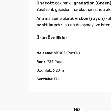
Chacott
çok renkli
gradation (Green
Yeşil renk geçişleri, hareket sırasında
ak
Ana malzeme olarak
viskon (rayon)
kul
azaltılmıştır
, bu da dolaşmayı ve isten
Ürün Özellikleri
Malzeme:
VİSKOZ (RAYON)
Renk:
736. Yeşil
Uzunluk:
6,20 m
Sertifika:
FIG
Hızlı