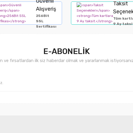
Güvenli
Taksit
Alışveriş
Seçenek
256Bit
Tüm kartl
SSL
9 Ay taksi
Sertifikası
E-ABONELİK
ve fırsatlardan ilk siz haberdar olmak ve yararlanmak istiyorsan