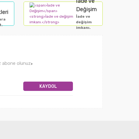
İade ve
Değişim
leri
İade ve
ara
değişim
t.
imkanı.
ız abone olunuz
>
KAYDOL