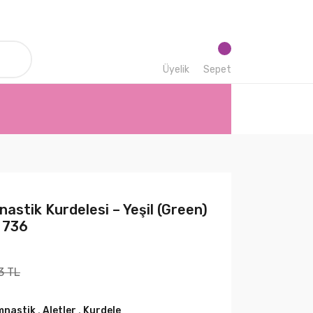
Üyelik
Sepet
astik Kurdelesi – Yeşil (Green)
 736
3 TL
mnastik
,
Aletler
,
Kurdele