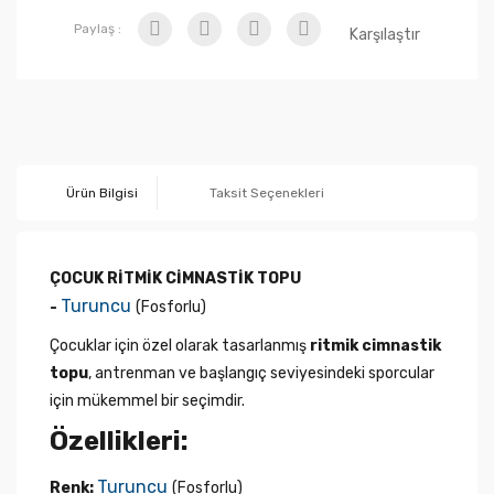
Paylaş :
Karşılaştır
Ürün Bilgisi
Taksit Seçenekleri
ÇOCUK RİTMİK CİMNASTİK TOPU
Turuncu
-
(Fosforlu)
Çocuklar için özel olarak tasarlanmış
ritmik cimnastik
topu
, antrenman ve başlangıç seviyesindeki sporcular
için mükemmel bir seçimdir.
Özellikleri:
Turuncu
Renk:
(Fosforlu)