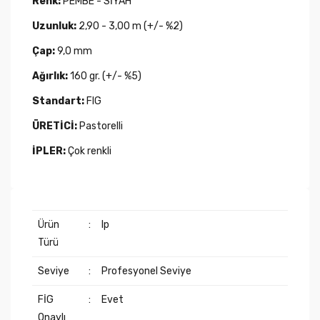
Renk:
PEMBE - SİYAH
Uzunluk:
2,90 - 3,00 m (+/- %2)
Çap:
9,0 mm
Ağırlık:
160 gr. (+/- %5)
Standart:
FIG
ÜRETİCİ:
Pastorelli
İPLER:
Çok renkli
Ürün
:
Ip
Türü
Seviye
:
Profesyonel Seviye
FİG
:
Evet
Onaylı