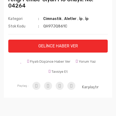
04264
Kategori
Cimnastik
,
Aletler
,
İp
,
İp
Stok Kodu
QH97JQ861C
GELİNCE HABER VER
Fiyatı Düşünce Haber Ver
Yorum Yaz
Tavsiye Et
Paylaş :
Karşılaştır