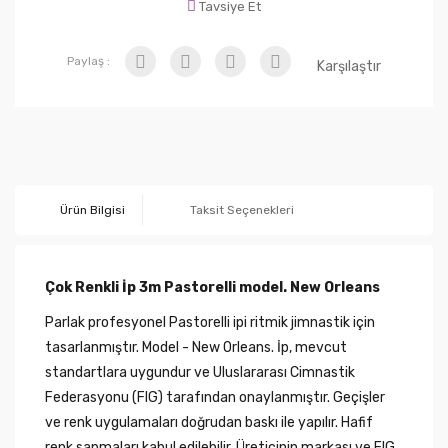
Tavsiye Et
Paylaş :
Karşılaştır
Ürün Bilgisi
Taksit Seçenekleri
Çok Renkli İp 3m Pastorelli model. New Orleans
Parlak profesyonel Pastorelli ipi ritmik jimnastik için
tasarlanmıştır. Model - New Orleans. İp, mevcut
standartlara uygundur ve Uluslararası Cimnastik
Federasyonu (FIG) tarafından onaylanmıştır. Geçişler
ve renk uygulamaları doğrudan baskı ile yapılır. Hafif
renk sapmaları kabul edilebilir. Üreticinin markası ve FIG