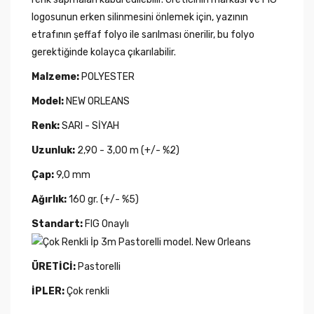
logosunun erken silinmesini önlemek için, yazının
etrafının şeffaf folyo ile sarılması önerilir, bu folyo
gerektiğinde kolayca çıkarılabilir.
Malzeme:
POLYESTER
Model:
NEW ORLEANS
Renk:
SARI - SİYAH
Uzunluk:
2,90 - 3,00 m (+/- %2)
Çap:
9,0 mm
Ağırlık:
160 gr. (+/- %5)
Standart:
FIG Onaylı
ÜRETİCİ:
Pastorelli
İPLER:
Çok renkli