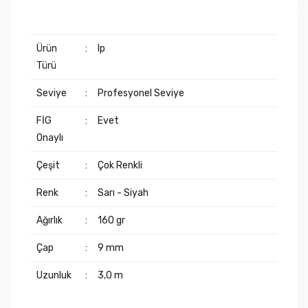
Ürün
:
Ip
Türü
Seviye
:
Profesyonel Seviye
FİG
:
Evet
Onaylı
Çeşit
:
Çok Renkli
Renk
:
Sarı - Siyah
Ağırlık
:
160 gr
Çap
:
9 mm
Uzunluk
:
3,0 m