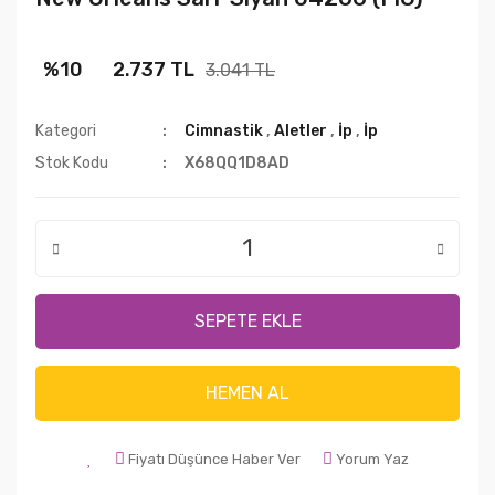
%10
2.737 TL
3.041 TL
Kategori
Cimnastik
,
Aletler
,
İp
,
İp
Stok Kodu
X68QQ1D8AD
SEPETE EKLE
HEMEN AL
Fiyatı Düşünce Haber Ver
Yorum Yaz