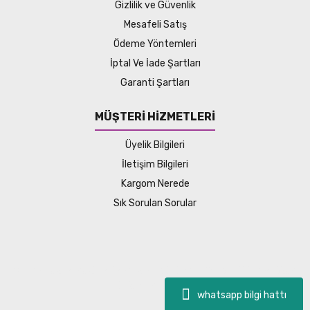
Gizlilik ve Güvenlik
Mesafeli Satış
Ödeme Yöntemleri
İptal Ve İade Şartları
Garanti Şartları
MÜŞTERİ HİZMETLERİ
Üyelik Bilgileri
İletişim Bilgileri
Kargom Nerede
Sık Sorulan Sorular
© Tüm hakları saklıdır. Kredi kartı bilgileriniz 256bit SSL sertifikası
ile korunmaktadır.
whatsapp bilgi hattı