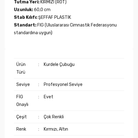
Tutma Yeri:
KIRMIZI (ROT)
Uzunluk:
60,0 cm
Stab Kılıfı:
ŞEFFAF PLASTİK
Standart:
FIG (Uluslararası Cimnastik Federasyonu
standardına uygun)
Ürün
:
Kurdele Çubuğu
Türü
Seviye
:
Profesyonel Seviye
FİG
:
Evet
Onaylı
Çeşit
:
Çok Renkli
Renk
:
Kırmızı, Altın