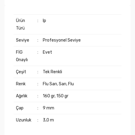
Ürün
:
Ip
Türü
Seviye
:
Profesyonel Seviye
FİG
:
Evet
Onaylı
Çeşit
:
Tek Renkli
Renk
:
Flu Sarı, Sarı, Flu
Ağırlık
:
160 gr, 150 gr
Çap
:
9 mm
Uzunluk
:
3,0 m