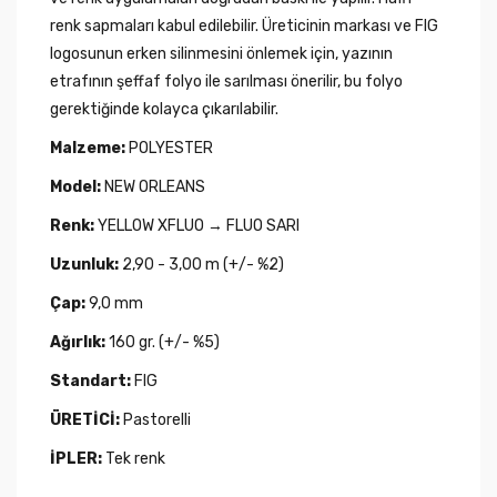
renk sapmaları kabul edilebilir. Üreticinin markası ve FIG
logosunun erken silinmesini önlemek için, yazının
etrafının şeffaf folyo ile sarılması önerilir, bu folyo
gerektiğinde kolayca çıkarılabilir.
Malzeme:
POLYESTER
Model:
NEW ORLEANS
Renk:
YELLOW XFLUO → FLUO SARI
Uzunluk:
2,90 - 3,00 m (+/- %2)
Çap:
9,0 mm
Ağırlık:
160 gr. (+/- %5)
Standart:
FIG
ÜRETİCİ:
Pastorelli
İPLER:
Tek renk