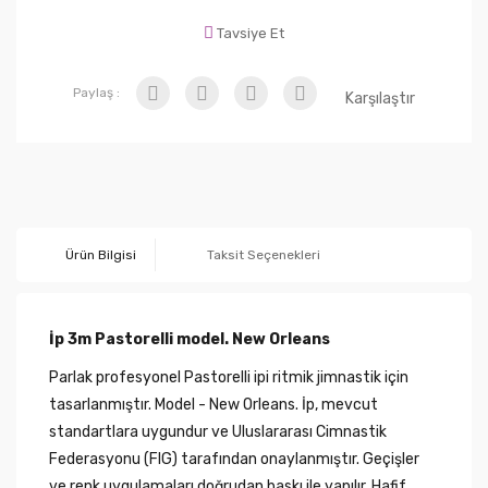
Tavsiye Et
Paylaş :
Karşılaştır
Ürün Bilgisi
Taksit Seçenekleri
İp 3m Pastorelli model. New Orleans
Parlak profesyonel Pastorelli ipi ritmik jimnastik için
tasarlanmıştır. Model - New Orleans. İp, mevcut
standartlara uygundur ve Uluslararası Cimnastik
Federasyonu (FIG) tarafından onaylanmıştır. Geçişler
ve renk uygulamaları doğrudan baskı ile yapılır. Hafif