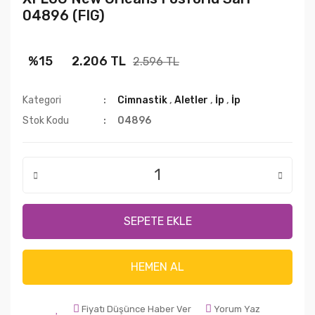
04896 (FIG)
%15
2.206 TL
2.596 TL
Kategori
Cimnastik
,
Aletler
,
İp
,
İp
Stok Kodu
04896
SEPETE EKLE
HEMEN AL
Fiyatı Düşünce Haber Ver
Yorum Yaz