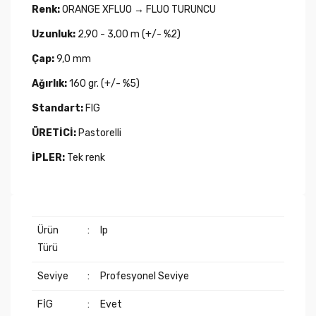
Renk:
ORANGE XFLUO → FLUO TURUNCU
Uzunluk:
2,90 - 3,00 m (+/- %2)
Çap:
9,0 mm
Ağırlık:
160 gr. (+/- %5)
Standart:
FIG
ÜRETİCİ:
Pastorelli
İPLER:
Tek renk
Ürün
:
Ip
Türü
Seviye
:
Profesyonel Seviye
FİG
:
Evet