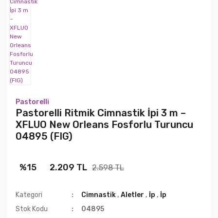
Kiralık ve Satılık Ritmik Cimnastik
Mayoları
Saç ve Makyaj
Pastorelli
Pastorelli Ritmik Cimnastik İpi 3 m –
XFLUO New Orleans Fosforlu Turuncu
04895 (FIG)
%15
2.209 TL
2.598 TL
Kategori
Cimnastik
,
Aletler
,
İp
,
İp
Stok Kodu
04895