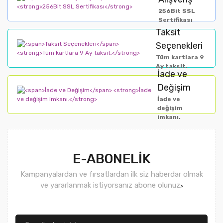
256Bit SSL
Sertifikası
Taksit
Seçenekleri
Tüm kartlara 9
Ay taksit.
İade ve
Değişim
İade ve
değişim
imkanı.
E-ABONELİK
Kampanyalardan ve fırsatlardan ilk siz haberdar olmak
ve yararlanmak istiyorsanız abone olunuz
>