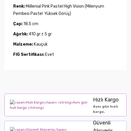
Renk:
Miillenial Pink Pastel High Vision (Milenyum
Pembesi Pastel Yüksek Görüş)
Çap:
18,5 cm
Ağırlık:
410 gr ± 5 gr
Malzeme:
Kauçuk
FIG Sertifikası:
Evet
Hızlı Kargo
Aynı gün hızlı
kargo.
Güvenli
Alışveriş