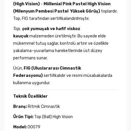
(High Vision)
-
Miillenial Pink Pastel High Vision
(Milenyum Pembesi Pastel Yüksek Görüş)
toplardır.
Top, FIG tarafından sertifikalandırılmıştır.
Top,
çok yu
muşak ve hafif viskoz
kauçuk
malzemeden üretilmiştir. Bu sayede elde
mükemmel tutuş sağlar, kontrolü artırır ve özellikle
yakalama–yuvarlama hareketlerinde üst düzey
performans sunar.
Ürün,
FIG (Uluslararası Cimnastik
Federasyonu)
sertifikalıdır ve resmi müsabakalarda
kullanıma uygundur.
Teknik Özellikler
Branş:
Ritmik Cimnastik
Ürün Tipi:
Top (Ball) High Vision
Model:
00079