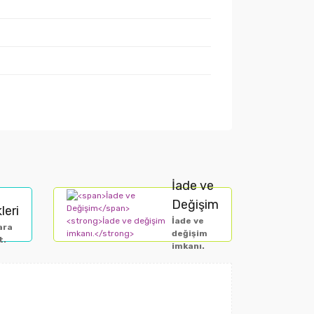
İade ve
Değişim
leri
İade ve
ara
değişim
t.
imkanı.