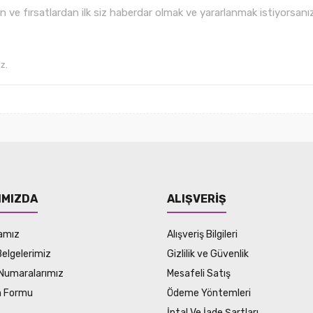
ve fırsatlardan ilk siz haberdar olmak ve yararlanmak istiyorsan
IMIZDA
ALIŞVERİŞ
amız
Alışveriş Bilgileri
Belgelerimiz
Gizlilik ve Güvenlik
Numaralarımız
Mesafeli Satış
im Formu
Ödeme Yöntemleri
İptal Ve İade Şartları