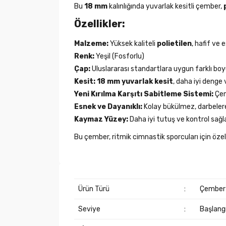
Bu
18 mm
kalınlığında yuvarlak kesitli çember,
Özellikler:
Malzeme:
Yüksek kaliteli
polietilen
, hafif ve 
Renk:
Yeşil (Fosforlu)
Çap:
Uluslararası standartlara uygun farklı bo
Kesit:
18 mm yuvarlak kesit
, daha iyi denge 
Yeni Kırılma Karşıtı Sabitleme Sistemi:
Çemb
Esnek ve Dayanıklı:
Kolay bükülmez, darbelere 
Kaymaz Yüzey:
Daha iyi tutuş ve kontrol sağl
Bu çember, ritmik cimnastik sporcuları için ö
Ürün Türü
:
Çember
Seviye
:
Başlang