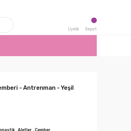
Üyelik
Sepet
mberi - Antrenman - Yeşil
mnastik
,
Aletler
,
Çember