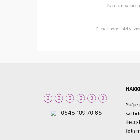
Kampanyalardan 
HAKK
Mağaz
0546 109 70 85
Kalite 
Hesap 
İletiş