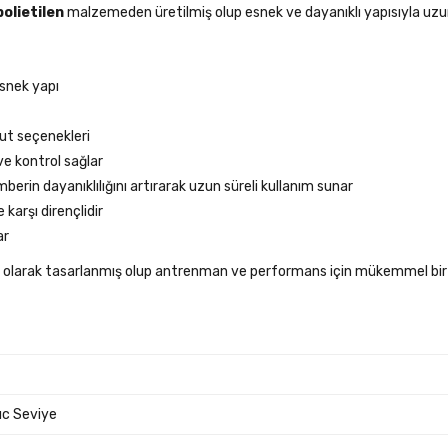
polietilen
malzemeden üretilmiş olup esnek ve dayanıklı yapısıyla uzun
esnek yapı
yut seçenekleri
ve kontrol sağlar
erin dayanıklılığını artırarak uzun süreli kullanım sunar
karşı dirençlidir
ar
zel olarak tasarlanmış olup antrenman ve performans için mükemmel bir
ıc Seviye