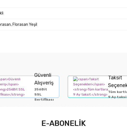
li
lorasan, Florasan Yeşil
Güvenli
Taksit
Alışveriş
Seçenek
256Bit
Tüm kartl
SSL
9 Ay taksi
Sertifikası
E-ABONELİK