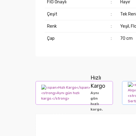
FİG Onaylı
:
Hayır
Çeşit
:
Tek Renk
Renk
:
Yeşil, F
Çap
:
70 cm
Hızlı
Kargo
Aynı
gün
hızlı
kargo.