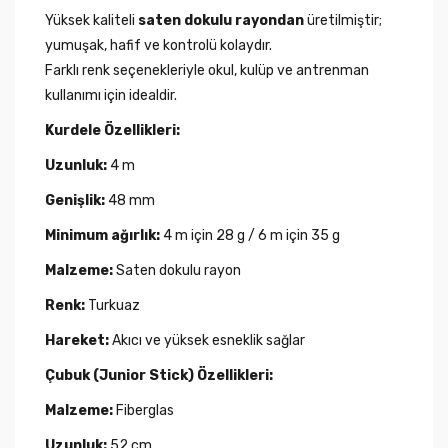
Yüksek kaliteli
saten dokulu rayondan
üretilmiştir;
yumuşak, hafif ve kontrolü kolaydır.
Farklı renk seçenekleriyle okul, kulüp ve antrenman
kullanımı için idealdir.
Kurdele Özellikleri:
Uzunluk:
4 m
Genişlik:
48 mm
Minimum ağırlık:
4 m için 28 g / 6 m için 35 g
Malzeme:
Saten dokulu rayon
Renk:
Turkuaz
Hareket:
Akıcı ve yüksek esneklik sağlar
Çubuk (Junior Stick) Özellikleri:
Malzeme:
Fiberglas
Uzunluk:
52 cm