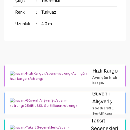
Çeşit
:
Tek Renkli
Renk
:
Turkuaz
Uzunluk
:
4.0 m
Hızlı Kargo
Aynı gün hızlı
kargo.
Güvenli
Alışveriş
256Bit SSL
Sertifikası
Taksit
Seçenekleri