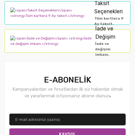
Taksit
Seçenekleri
Tüm kartlara 9
Ay taksit.
İade ve
Değişim
İade ve
değişim
imkanı.
E-ABONELİK
Kampanyalardan ve fırsatlardan ilk siz haberdar olmak
ve yararlanmak istiyorsanız abone olunuz
>
KAYDOL