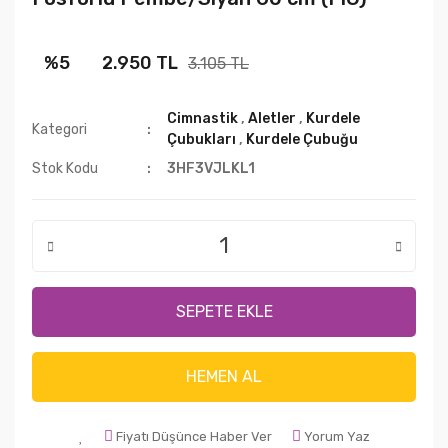
%5
2.950 TL
3.105 TL
Cimnastik
,
Aletler
,
Kurdele
Kategori
Çubukları
,
Kurdele Çubuğu
Stok Kodu
3HF3VJLKL1
SEPETE EKLE
HEMEN AL
Fiyatı Düşünce Haber Ver
Yorum Yaz