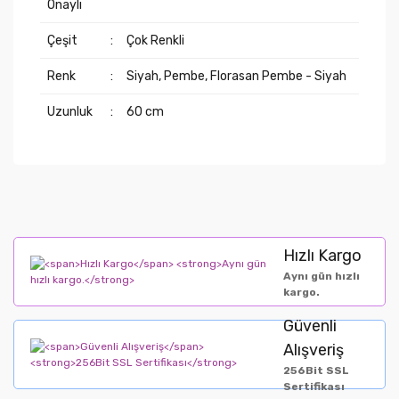
Onaylı
Çeşit
:
Çok Renkli
Renk
:
Siyah, Pembe, Florasan Pembe - Siyah
Uzunluk
:
60 cm
Hızlı Kargo
Aynı gün hızlı
kargo.
Güvenli
Alışveriş
256Bit SSL
Sertifikası