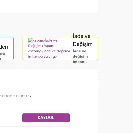
r.
İade ve
Değişim
leri
İade ve
ara
değişim
t.
imkanı.
ız abone olunuz
>
KAYDOL