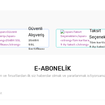
el mayo kılıfı içerisinde askıda asılı vaziyette muhafaza edilmelidi
ğil ve çok fazla germeyin
Güvenli
Taksit
yunu sıkmayın.
Alışveriş
Seçenek
256Bit
Tüm kartl
SSL
bebek sabunu) kullanın
9 Ay taksi
Sertifikası
u suyla dikkatlice silin.
da hafif bir havlu üzerinde yatay olarak kurutun.
E-ABONELİK
ve fırsatlardan ilk siz haberdar olmak ve yararlanmak istiyorsan