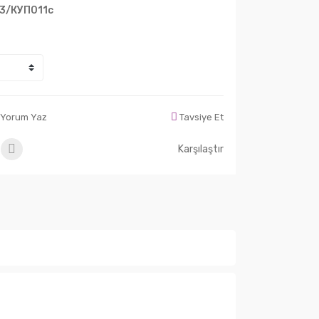
3/КУП011с
Yorum Yaz
Tavsiye Et
Karşılaştır