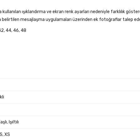
 kullanılan ışıklandırma ve ekran renk ayarları nedeniyle farklılık göstere
belirtilen mesajlaşma uygulamaları üzerinden ek fotoğraflar talep edeb
42, 44, 46, 48
li
aşlı, Işıltılı
 S, XS