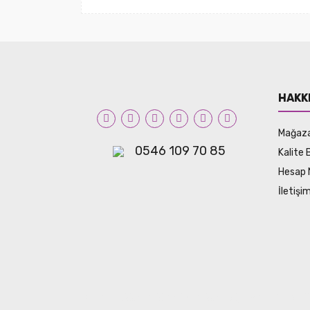
HAKK
Mağaz
0546 109 70 85
Kalite 
Hesap 
İletiş
© Tüm hakları saklıdır. Kredi kartı bilgileriniz 256bit 