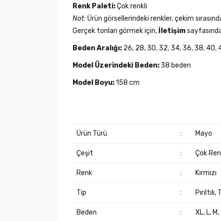
Renk Paleti:
Çok renkli
Not:
Ürün görsellerindeki renkler, çekim sırasında
Gerçek tonları görmek için,
İletişim
sayfasında 
Beden Aralığı:
26, 28, 30, 32, 34, 36, 38, 40, 
Model Üzerindeki Beden:
38 beden
Model Boyu:
158 cm
Ürün Türü
:
Mayo
Çeşit
:
Çok Renk
Renk
:
Kırmızı
Tip
:
Pırıltılı, T
Beden
:
XL, L, M,