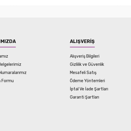
IMIZDA
ALIŞVERİŞ
amız
Alışveriş Bilgileri
Belgelerimiz
Gizlilik ve Güvenlik
Numaralarımız
Mesafeli Satış
im Formu
Ödeme Yöntemleri
İptal Ve İade Şartları
Garanti Şartları
SSL sertifikası ile korunmaktadır.