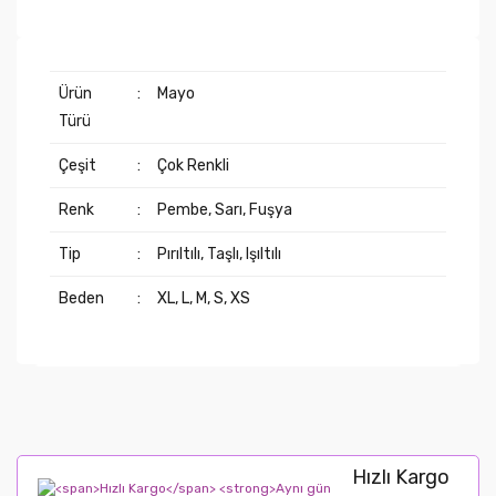
Ürün
:
Mayo
Türü
Çeşit
:
Çok Renkli
Renk
:
Pembe, Sarı, Fuşya
Tip
:
Pırıltılı, Taşlı, Işıltılı
Beden
:
XL, L, M, S, XS
Ürün kuru ve havalandırılmış bir odada, özel
mayo kılıfı içerisinde askıda asılı vaziyette
muhafaza edilmelidir.
Hızlı Kargo
Dikkatlice takmanız gerekiyor - aniden değil ve