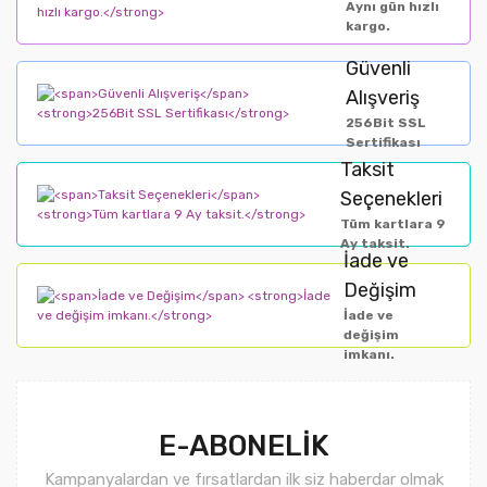
Aynı gün hızlı
çok fazla germeyin
kargo.
Islatmayın, makinede yıkamayın veya suyunu
sıkmayın.
Güvenli
Kuru temizleme yapmayın
Alışveriş
30°C'yi aşmayan bir sıcaklıkta yıkayınız.
256Bit SSL
Yıkarken yumuşak bir deterjan (örneğin bebek
Sertifikası
sabunu) kullanın
Taksit
Ellerinizi kullanarak kirli bölgeleri sabunlu
Seçenekleri
suyla dikkatlice silin.
Serin temiz suda durulayın
Tüm kartlara 9
Isıtıcı cihazlardan uzakta, oda sıcaklığında hafif
Ay taksit.
İade ve
bir havlu üzerinde yatay olarak kurutun.
Değişim
İade ve
değişim
imkanı.
E-ABONELİK
Kampanyalardan ve fırsatlardan ilk siz haberdar olmak