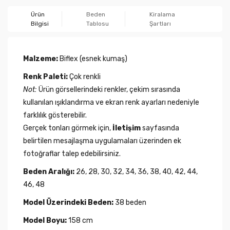
Ürün
Beden
Kiralama
Bilgisi
Tablosu
Şartları
Malzeme:
Biflex (esnek kumaş)
Renk Paleti:
Çok renkli
Not:
Ürün görsellerindeki renkler, çekim sırasında
kullanılan ışıklandırma ve ekran renk ayarları nedeniyle
farklılık gösterebilir.
Gerçek tonları görmek için,
İletişim
sayfasında
belirtilen mesajlaşma uygulamaları üzerinden ek
fotoğraflar talep edebilirsiniz.
Beden Aralığı:
26, 28, 30, 32, 34, 36, 38, 40, 42, 44,
46, 48
Model Üzerindeki Beden:
38 beden
Model Boyu:
158 cm