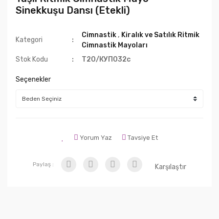
Sinekkuşu Dansı (Etekli)
Cimnastik
,
Kiralık ve Satılık Ritmik
Kategori
Cimnastik Mayoları
Stok Kodu
Т20/КУП032с
Seçenekler
Yorum Yaz
Tavsiye Et
Paylaş :
Karşılaştır