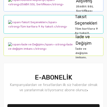
Alışveriş
256Bit SSL
Sertifikası
Taksit
Seçenekleri
Tüm kartlara 9
Ay taksit.
İade ve
Değişim
İade ve
değişim
imkanı.
E-ABONELİK
Kampanyalardan ve fırsatlardan ilk siz haberdar olmak
ve yararlanmak istiyorsanız abone olunuz
>