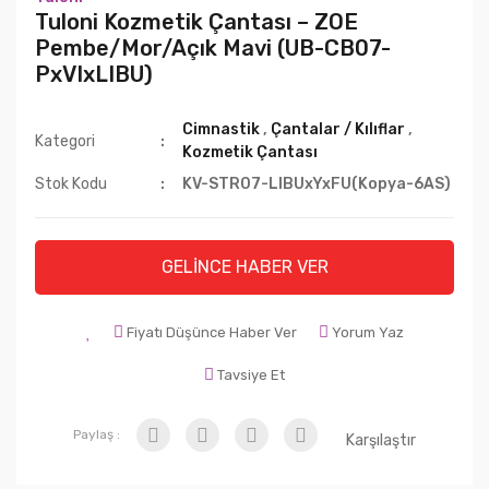
Tuloni Kozmetik Çantası – ZOE
Pembe/Mor/Açık Mavi (UB-CB07-
PxVIxLIBU)
Cimnastik
,
Çantalar / Kılıflar
,
Kategori
Kozmetik Çantası
Stok Kodu
KV-STR07-LIBUxYxFU(Kopya-6AS)
GELİNCE HABER VER
Fiyatı Düşünce Haber Ver
Yorum Yaz
Tavsiye Et
Paylaş :
Karşılaştır