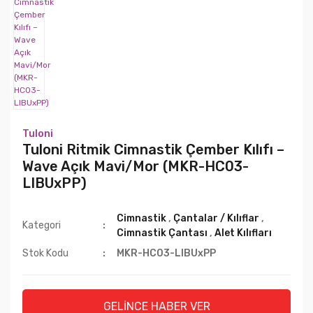
Kiralık ve Satılık Ritmik Cimnastik
Mayoları
Saç ve Makyaj
Tuloni
Tuloni Ritmik Cimnastik Çember Kılıfı –
Wave Açık Mavi/Mor (MKR-HC03-
LIBUxPP)
Cimnastik
,
Çantalar / Kılıflar
,
Kategori
Cimnastik Çantası
,
Alet Kılıfları
Stok Kodu
MKR-HC03-LIBUxPP
GELİNCE HABER VER