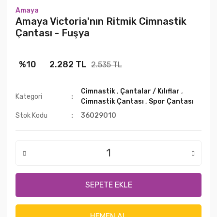
Amaya
Kiralık ve Satılık Ritmik Cimnastik
Amaya Victoria'nın Ritmik Cimnastik
Mayoları
Çantası - Fuşya
Saç ve Makyaj
%10
2.282 TL
2.535 TL
Cimnastik
,
Çantalar / Kılıflar
,
Kategori
Cimnastik Çantası
,
Spor Çantası
Stok Kodu
36029010
SEPETE EKLE
HEMEN AL