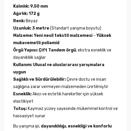
Kalınlık:
9.50 mm
Ağırlık:
172 g
Renk:
Beyaz
Uzunluk:
3 metre
(Standart yarışma boyutu)
Malzeme:
Yeni nesil tekstil malzemesi
–
Yüksek
mukavemetli poliamid
Örgü Yapısı:
Çift Tandem örgü
, ekstra esneklik ve
dayanıklılık sağlar
Kullanım:
Ulusal ve uluslararası yarışmalara
uygun
Sağlıklı ve Sürdürülebilir:
Çevre dostu ve insan
sağlığına zarar vermeyen malzemeden üretilmiştir
Esneklik:
Akıcı ve estetik hareketler için yüksek
elastikiyet
Tutuş:
Kaymaz yüzey sayesinde mükemmel kontrol ve
hassasiyet sunar
Bu yarışma ipi,
dayanıklılığı, esnekliği ve konforlu