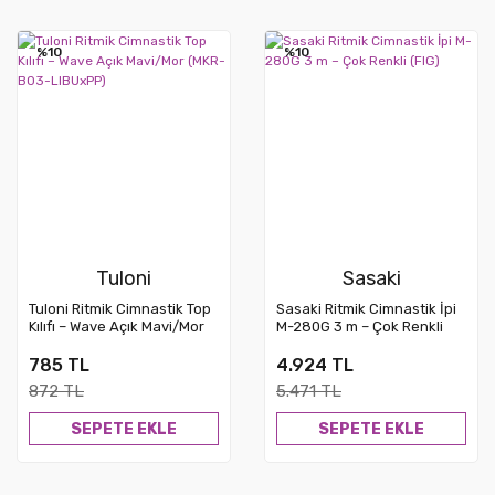
%10
Yeni
%10
Yeni
Tuloni
Sasaki
Tuloni Ritmik Cimnastik Top
Sasaki Ritmik Cimnastik İpi
Kılıfı – Wave Açık Mavi/Mor
M-280G 3 m – Çok Renkli
(MKR-B03-LIBUxPP)
(FIG)
785 TL
4.924 TL
872 TL
5.471 TL
SEPETE EKLE
SEPETE EKLE