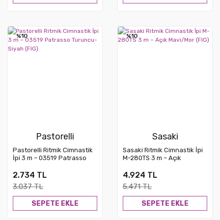
%10
%10
Yeni
Pastorelli
Sasaki
Pastorelli Ritmik Cimnastik
Sasaki Ritmik Cimnastik İpi
İpi 3 m – 03519 Patrasso
M-280TS 3 m – Açık
Turuncu-Siyah (FIG)
Mavi/Mor (FIG)
2.734 TL
4.924 TL
3.037 TL
5.471 TL
SEPETE EKLE
SEPETE EKLE