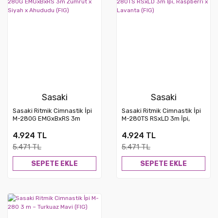
Sasaki
Sasaki
Sasaki Ritmik Cimnastik İpi
Sasaki Ritmik Cimnastik İpi
M-280G EMGxBxRS 3m
M-280TS RSxLD 3m İpi,
Zümrüt x Siyah x Ahududu
Raspberri x Lavanta (FIG)
(FIG)
4.924 TL
4.924 TL
5.471 TL
5.471 TL
SEPETE EKLE
SEPETE EKLE