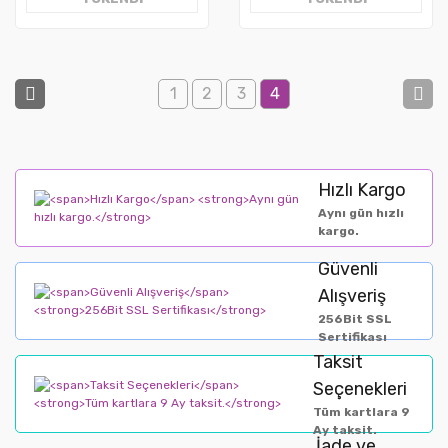
1
2
3
4
Hızlı Kargo
Aynı gün hızlı
kargo.
Güvenli
Alışveriş
256Bit SSL
Sertifikası
Taksit
Seçenekleri
Tüm kartlara 9
Ay taksit.
İade ve