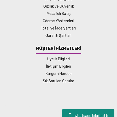
Gizlilik ve Güvenlik
Mesafeli Satış
Ödeme Yöntemleri
İptal Ve İade Şartları
Garanti Şartları
MÜŞTERİ HİZMETLERİ
Üyelik Bilgileri
İletişim Bilgileri
Kargom Nerede
Sık Sorulan Sorular
© Tüm hakları saklıdır. Kredi kartı bilgileriniz 256bit SSL sertifikası
ile korunmaktadır.
whatsapp bilgi hattı