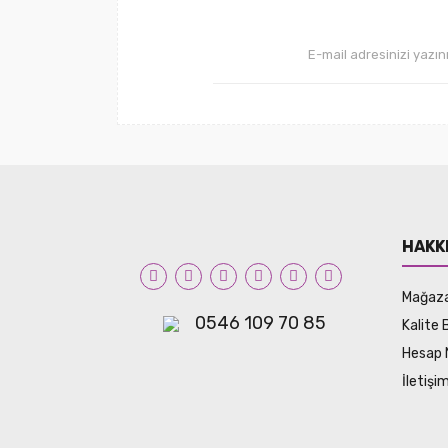
HAKK
Mağaz
0546 109 70 85
Kalite 
Hesap 
İletiş