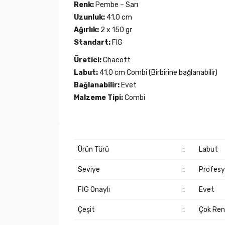
Renk:
Pembe – Sarı
Uzunluk:
41,0 cm
Ağırlık:
2 x 150 gr
Standart:
FIG
Üretici:
Chacott
Labut:
41,0 cm Combi (Birbirine bağlanabilir)
Bağlanabilir:
Evet
Malzeme Tipi:
Combi
Ürün Türü
:
Labut
Seviye
:
Profesy
FİG Onaylı
:
Evet
Çeşit
:
Çok Renk