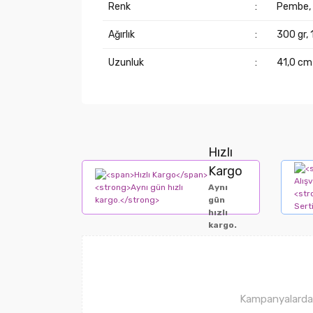
Renk
:
Pembe, 
Ağırlık
:
300 gr, 
Uzunluk
:
41,0 cm
Hızlı
Kargo
Aynı
gün
hızlı
kargo.
Kampanyalardan 