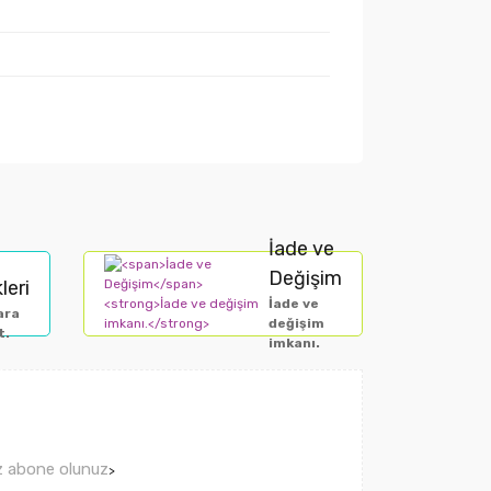
İade ve
Değişim
leri
İade ve
ara
değişim
t.
imkanı.
ız abone olunuz
>