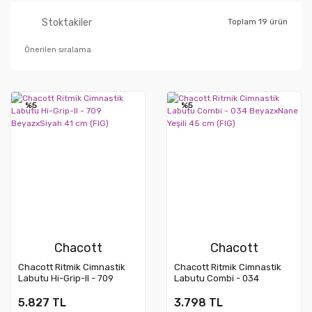
Stoktakiler
Toplam 19 ürün
%5
%5
Chacott
Chacott
Chacott Ritmik Cimnastik
Chacott Ritmik Cimnastik
Labutu Hi-Grip-II - 709
Labutu Combi - 034
BeyazxSiyah 41 cm (FIG)
BeyazxNane Yeşili 45 cm
(FIG)
5.827 TL
3.798 TL