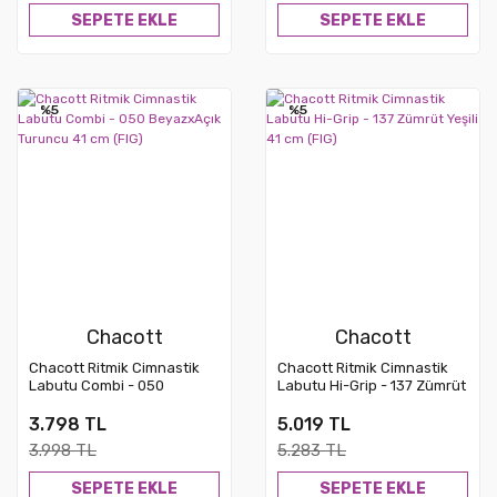
SEPETE EKLE
SEPETE EKLE
%5
%5
Chacott
Chacott
Chacott Ritmik Cimnastik
Chacott Ritmik Cimnastik
Labutu Combi - 050
Labutu Hi-Grip - 137 Zümrüt
BeyazxAçık Turuncu 41 cm
Yeşili 41 cm (FIG)
(FIG)
3.798 TL
5.019 TL
3.998 TL
5.283 TL
SEPETE EKLE
SEPETE EKLE