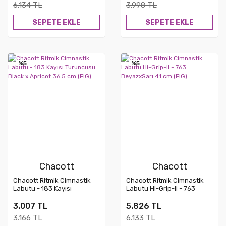
6.134 TL
3.998 TL
SEPETE EKLE
SEPETE EKLE
%5
%5
Chacott
Chacott
Chacott Ritmik Cimnastik
Chacott Ritmik Cimnastik
Labutu - 183 Kayısı
Labutu Hi-Grip-II - 763
Turuncusu Black x Apricot
BeyazxSarı 41 cm (FIG)
36.5 cm (FIG)
3.007 TL
5.826 TL
3.166 TL
6.133 TL