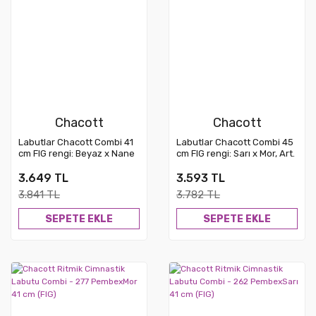
Chacott
Chacott
Labutlar Chacott Combi 41
Labutlar Chacott Combi 45
cm FIG rengi: Beyaz x Nane
cm FIG rengi: Sarı x Mor, Art.
Yeşili, Art. 98034
003-98377
3.649 TL
3.593 TL
3.841 TL
3.782 TL
SEPETE EKLE
SEPETE EKLE