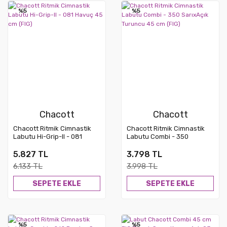
%5
%5
Chacott
Chacott
Chacott Ritmik Cimnastik
Chacott Ritmik Cimnastik
Labutu Hi-Grip-II - 081
Labutu Combi - 350
Havuç 45 cm (FIG)
SarıxAçık Turuncu 45 cm
(FIG)
5.827 TL
3.798 TL
6.133 TL
3.998 TL
SEPETE EKLE
SEPETE EKLE
%5
%5