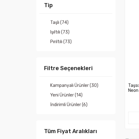
Altın (1)
Tip
Antrasit (1)
Yeşil (1)
Taşlı (74)
Işıltılı (73)
Pırıltılı (73)
Filtre Seçenekleri
Taşsı
Kampanyalı Ürünler (30)
Neon 
Yeni Ürünler (14)
İndirimli Ürünler (6)
Tüm Fiyat Aralıkları