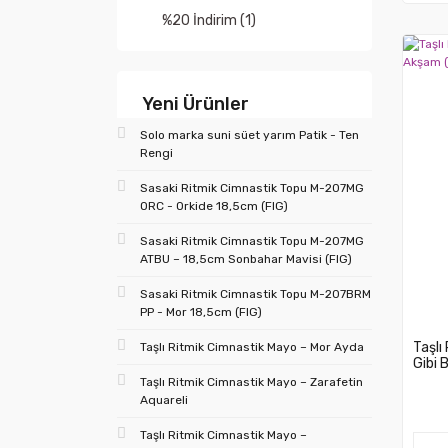
(71)
%20 İndirim (1)
38. 1000 Adet Yapay Taş
(71)
40. 1000 Adet Yapay Taş
Yeni Ürünler
(71)
Solo marka suni süet yarım Patik - Ten
43-47cm (2)
Rengi
38-42cm (1)
Sasaki Ritmik Cimnastik Topu M-207MG
ORC - Orkide 18,5cm (FIG)
40-44cm (1)
Sasaki Ritmik Cimnastik Topu M-207MG
41-45cm (1)
ATBU – 18,5cm Sonbahar Mavisi (FIG)
44-48cm (1)
Sasaki Ritmik Cimnastik Topu M-207BRM
PP - Mor 18,5cm (FIG)
Taşlı
Taşlı Ritmik Cimnastik Mayo – Mor Ayda
Gibi 
Taşlı Ritmik Cimnastik Mayo – Zarafetin
Aquareli
Taşlı Ritmik Cimnastik Mayo –