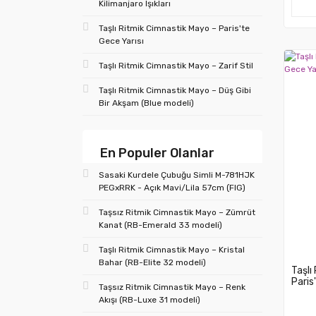
Kilimanjaro Işıkları
Taşlı Ritmik Cimnastik Mayo – Paris'te
Gece Yarısı
Taşlı Ritmik Cimnastik Mayo – Zarif Stil
Taşlı Ritmik Cimnastik Mayo – Düş Gibi
Bir Akşam (Blue modeli)
En Populer Olanlar
Sasaki Kurdele Çubuğu Simli M-781HJK
PEGxRRK - Açık Mavi/Lila 57cm (FIG)
Taşsız Ritmik Cimnastik Mayo – Zümrüt
Kanat (RB-Emerald 33 modeli)
Taşlı Ritmik Cimnastik Mayo – Kristal
Bahar (RB-Elite 32 modeli)
Taşlı
Paris
Taşsız Ritmik Cimnastik Mayo – Renk
Akışı (RB-Luxe 31 modeli)