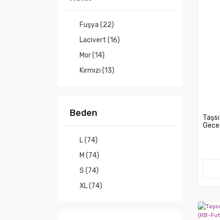
Fuşya (22)
Lacivert (16)
Mor (14)
Kırmızı (13)
Pembe (12)
Mavi (11)
Beden
Sarı (11)
Taşsı
Gece 
Siyah (10)
L (74)
Turkuaz (7)
M (74)
Lavanta (4)
S (74)
Turuncu (4)
XL (74)
Beyaz (3)
XS (74)
Açık Mavi (1)