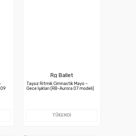
Rg Ballet
–
Taşsız Ritmik Cimnastik Mayo –
g 09
Gece Işıkları (RB-Aurora 07 modeli)
TÜKENDİ